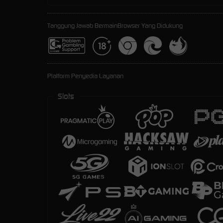
Tanggung Jawab Bermain
Browser Yang Didukung
Platform Penyedia Layanan
Slots