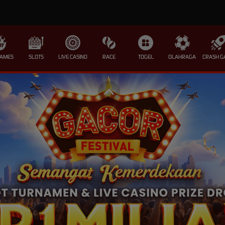
GAMES
SLOTS
LIVE CASINO
RACE
TOGEL
OLAHRAGA
CRASH 