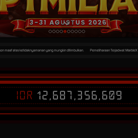
tas ketidaknyamanan yang mungkin ditimbulkan.
Pemeliharaan Terjadwal: MarbleX pada 31-Ju
IDR
12,687,356,609