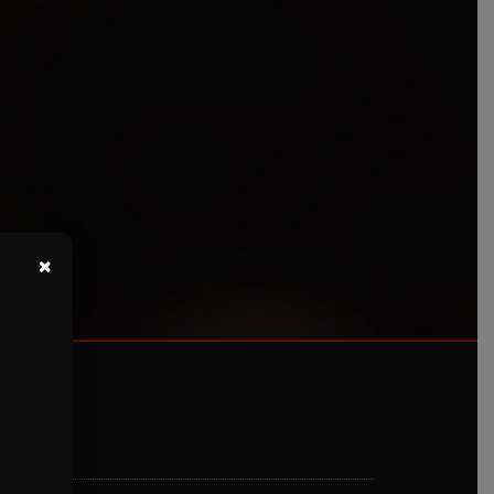
Pindai kode
untuk Und
Android A
×