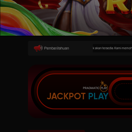
Pemberitahuan
9.59. Selama waktu ini, PP Virtual Sports permainan tidak akan tersedia. Kami memohon maaf a
JACKPOT
PLAY