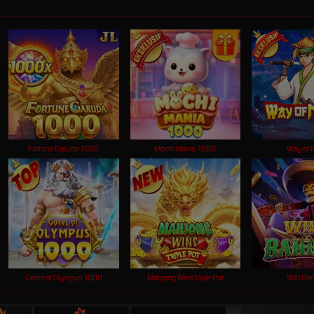
Fortune Garuda 1000
Mochi Mania 1000
Way of N
Gates of Olympus 1000
Mahjong Wins Triple Pot
Wild Ban