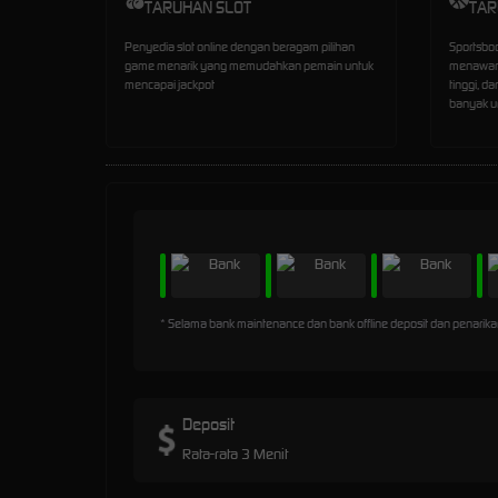
TARUHAN SLOT
TAR
Penyedia slot online dengan beragam pilihan
Sportsboo
game menarik yang memudahkan pemain untuk
menawark
mencapai jackpot
tinggi, d
banyak u
* Selama bank maintenance dan bank offline deposit dan penarikan
Deposit
Rata-rata 3 Menit