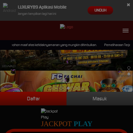
×
LUXURY89 Aplikasi Mobile
UNDUH
Jangan tampilkan lagi hari ini
. Kami memohon maaf atas ketidaknyamanan yang mungkin ditimbulkan.
Pemeliharaan Terjadw
Daftar
Masuk
JACKPOT
PLAY