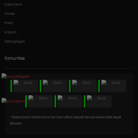
Crash Game
Arcade
Poker
E-Sports
Sabung Ayam
Komunitas
* Selama bank maintenance dan bank offline deposit dan penarikan tidak dapat
diproses