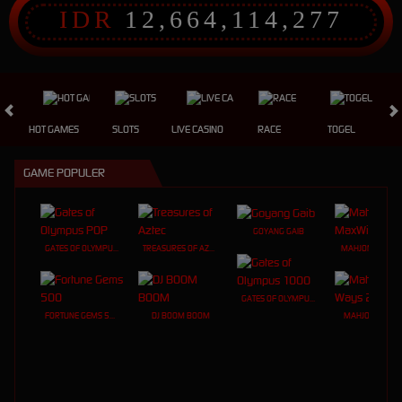
IDR
12,664,114,277
HOT GAMES
SLOTS
LIVE CASINO
RACE
TOGEL
OL
GAME POPULER
GOYANG GAIB
GATES OF OLYMPUS POP
TREASURES OF AZTEC
MAHJONG MAX
GATES OF OLYMPUS 1000
FORTUNE GEMS 500
DJ BOOM BOOM
MAHJONG WAYS