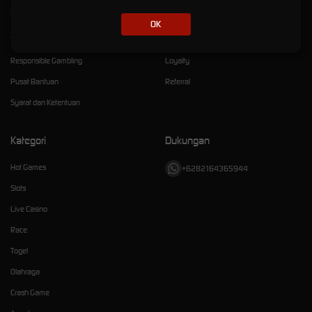
Kebijaksanaan
Platform
OK
Tentang LUXURY89
Promosi
Responsible Gambling
Loyalty
Pusat Bantuan
Referral
Syarat dan Ketentuan
Kategori
Dukungan
Hot Games
+6282164365944
Slots
Live Casino
Race
Togel
Olahraga
Crash Game