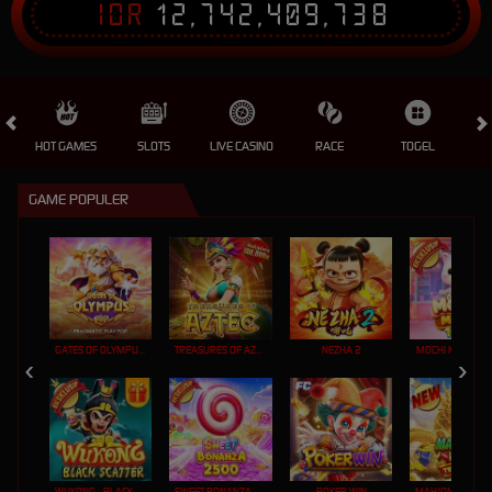
IDR
12,742,409,738
HOT GAMES
SLOTS
LIVE CASINO
RACE
TOGEL
OL
GAME POPULER
GATES OF OLYMPUS POP
TREASURES OF AZTEC
NEZHA 2
MOCHI MANIA 1
WUKONG - BLACK SCATTER
SWEET BONANZA 2500
POKER WIN