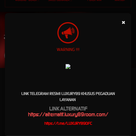
UNDUH
×
LUXURY89 APP
Nikmati berbagai permainan dalam satu
genggaman
WARNING !!!
UNDUH
PANDUAN INSTALASI
Luxury89 Robot Biru Turbo X500 Game Viral Terbaru
2026
LINK TELEGRAM RESMI LUXURY89 KHUSUS PEGADUAN
LAYANAN
Luxury89 Robot Biru Turbo X500
LINK ALTERNATIF
Game Viral Terbaru 2026
https://
alternatif.luxury89room.com
/
https://t.me/LUXURY89OFC