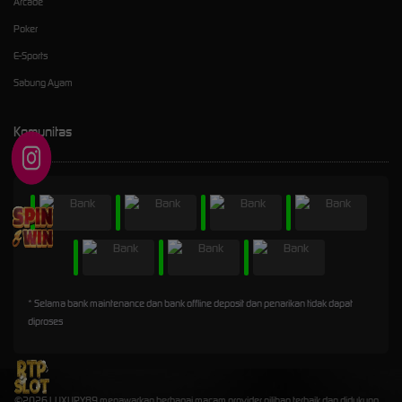
Arcade
Poker
E-Sports
Sabung Ayam
Komunitas
* Selama bank maintenance dan bank offline deposit dan penarikan tidak dapat
diproses
©2026 LUXURY89 menawarkan berbagai macam provider pilihan terbaik dan didukung