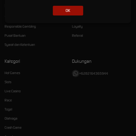
Kebijaksanaan
Platform
OK
Tentang LUXURY89
Promosi
Responsible Gambling
Loyalty
Pusat Bantuan
Referral
Syarat dan Ketentuan
Kategori
Dukungan
Hot Games
+6282164365944
Slots
Live Casino
Race
Togel
Olahraga
Crash Game