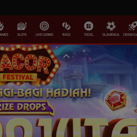
GAMES
SLOTS
LIVE CASINO
RACE
TOGEL
OLAHRAGA
CRASH 