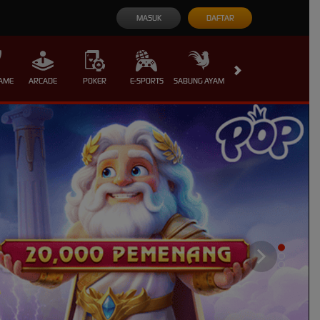
MASUK
DAFTAR
GAME
ARCADE
POKER
E-SPORTS
SABUNG AYAM
PROMOSI