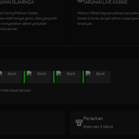
UHAN OLAHRAGA
TARUHAN LIVE KASINO
k Gaming Platform Terbaik
Platform Pilihan bagi perusahaan-perusah
an lebih banyak game, odds yang lebih
terbaik di dunia, dengan pilihan variasi gam
an menyediakan pilihan yang lebih
terbanyak
ntuk pemain.
 tidak dapat diproses
Penarikan
Rata-rata 5 Menit