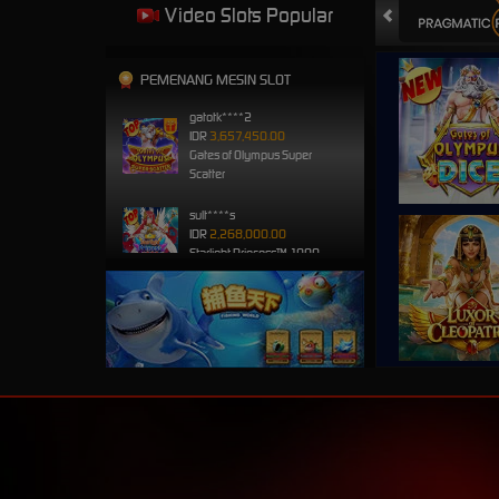
Video Slots Popular
PEMENANG MESIN SLOT
gatotk****2
IDR
3,657,450.00
Gates of Olympus Super
Scatter
sult****s
IDR
2,268,000.00
Starlight Princess™ 1000
sult****s
IDR
1,965,360.00
Starlight Princess™ 1000
c****7
IDR
1,860,000.00
Starlight Princess™ 1000
a***8
IDR
1,628,550.00
Mahjong Wins 3 – Black