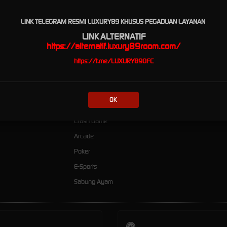
Kategori
Dukunga
LINK TELEGRAM RESMI LUXURY89 KHUSUS PEGADUAN LAYANAN
Hot Games
+628
LINK ALTERNATIF
https://
alternatif.luxury89room.com
/
Slots
Live Casino
https://t.me/LUXURY89OFC
Race
Togel
OK
Olahraga
Crash Game
Arcade
Poker
E-Sports
Sabung Ayam