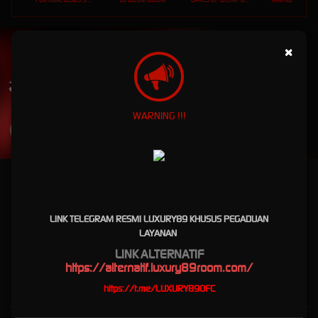
UNDUH
×
LUXURY89 APP
Nikmati berbagai permainan dalam satu
genggaman
WARNING !!!
UNDUH
PANDUAN INSTALASI
Luxury89 Robot Biru Turbo X500 Game Viral Terbaru
2026
LINK TELEGRAM RESMI LUXURY89 KHUSUS PEGADUAN
LAYANAN
Luxury89 Robot Biru Turbo X500
LINK ALTERNATIF
Game Viral Terbaru 2026
https://
alternatif.luxury89room.com
/
https://t.me/LUXURY89OFC