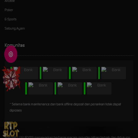
Arcade
Poker
E-Sports
Sabung Ayam
Komunitas
* Selama bank maintenance dan bank offline deposit dan penarikan tidak dapat
diproses
©2026 LUXURY89 menawarkan berbagai macam provider pilihan terbaik dan didukung