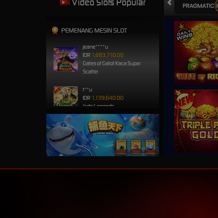
Video Slots Popular
PEMENANG MESIN SLOT
jeane****u
IDR
1,683,710.00
Gates of Gatot Kaca Super
Scatter
t**u
IDR
1,139,640.00
Jade Legends
nur****a
IDR
1,120,750.00
Gates of Olympus 1000
t**u
IDR
1,116,750.00
Great Ghosts!
nur****a
IDR
953,000.00
Gates of Olympus 1000