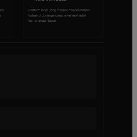
TARUHAN TOGEL
aan
Platform togel yang menarik dari perusahan
e
terbaik di dunia yang menawarkan hadiah
kemenangan besar