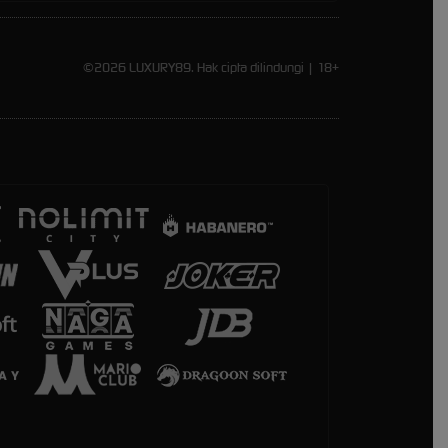
©2026 LUXURY89. Hak cipta dilindungi | 18+