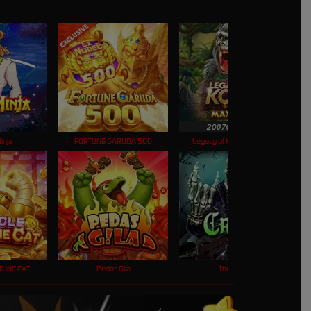
inja
FORTUNE GARUDA 500
Legacy of Kong Maxways
TUNE CAT
Pedas Gila
The Crypt