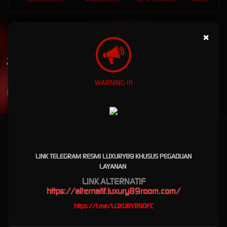
UNDUH
×
LUXURY89 APP
Nikmati berbagai permainan dalam satu
genggaman
WARNING !!!
UNDUH
PANDUAN INSTALASI
Luxury89 Robot Biru Turbo X500 Game Viral Terbaru
2026
LINK TELEGRAM RESMI LUXURY89 KHUSUS PEGADUAN
LAYANAN
Luxury89 Robot Biru Turbo X500
LINK ALTERNATIF
Game Viral Terbaru 2026
https://
alternatif.luxury89room.com
/
https://t.me/LUXURY89OFC