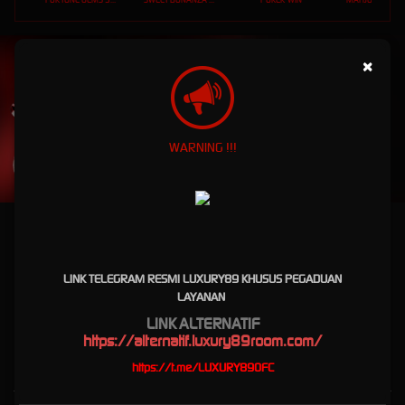
UNDUH
×
LUXURY89 APP
Nikmati berbagai permainan dalam satu
genggaman
WARNING !!!
UNDUH
PANDUAN INSTALASI
Luxury89 Robot Biru Turbo X500 Game Viral Terbaru
2026
LINK TELEGRAM RESMI LUXURY89 KHUSUS PEGADUAN
LAYANAN
Luxury89 Robot Biru Turbo X500
LINK ALTERNATIF
Game Viral Terbaru 2026
https://
alternatif.luxury89room.com
/
https://t.me/LUXURY89OFC