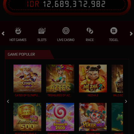
IDR
12,689,372,982
HOT GAMES
SLOTS
LIVE CASINO
RACE
TOGEL
OL
GAME POPULER
GATES OF OLYMPUS POP
TREASURES OF AZTEC
NEZHA 2
FORTUNE GEMS 500
SWEET BONANZA 2500
POKER WIN
MAHJONG WAYS