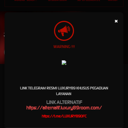
UNDUH
×
LUXURY89 APP
Nikmati berbagai permainan dalam satu
genggaman
WARNING !!!
UNDUH
PANDUAN INSTALASI
Luxury89 Robot Biru Turbo X500 Game Viral Terbaru
2026
LINK TELEGRAM RESMI LUXURY89 KHUSUS PEGADUAN
LAYANAN
Luxury89 Robot Biru Turbo X500
LINK ALTERNATIF
Game Viral Terbaru 2026
https://
alternatif.luxury89room.com
/
https://t.me/LUXURY89OFC