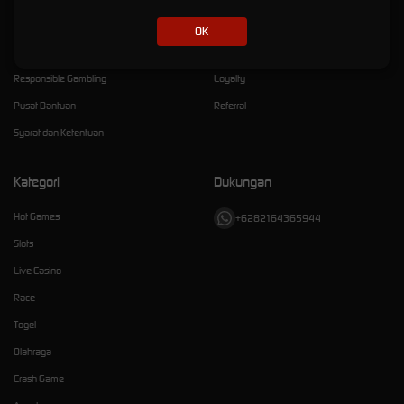
Kebijaksanaan
Platform
OK
Tentang LUXURY89
Promosi
Responsible Gambling
Loyalty
Pusat Bantuan
Referral
Syarat dan Ketentuan
Kategori
Dukungan
Hot Games
+6282164365944
Slots
Live Casino
Race
Togel
Olahraga
Crash Game