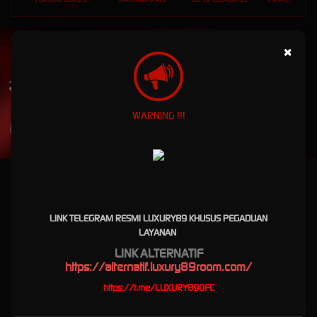
UNDUH
×
LUXURY89 APP
Nikmati berbagai permainan dalam satu
genggaman
WARNING !!!
UNDUH
PANDUAN INSTALASI
Luxury89 Robot Biru Turbo X500 Game Viral Terbaru
2026
LINK TELEGRAM RESMI LUXURY89 KHUSUS PEGADUAN
LAYANAN
Luxury89 Robot Biru Turbo X500
LINK ALTERNATIF
Game Viral Terbaru 2026
https://
alternatif.luxury89room.com
/
https://t.me/LUXURY89OFC