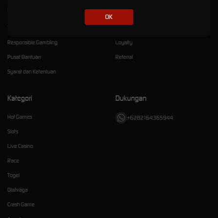
Kebijaksanaan
Platform
OK
Tentang LUXURY89
Promosi
Responsible Gambling
Loyalty
Pusat Bantuan
Referral
Syarat dan Ketentuan
Kategori
Dukungan
Hot Games
+6282164365944
Slots
Live Casino
Race
Togel
Olahraga
Crash Game