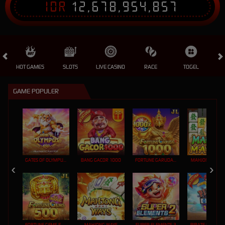
IDR
12,678,954,857
HOT GAMES
SLOTS
LIVE CASINO
RACE
TOGEL
OL
GAME POPULER
GATES OF OLYMPUS POP
BANG GACOR 1000
FORTUNE GARUDA 1000
MAHJONG MAX
FORTUNE GEMS 500
MAHJONG WAYS
SUPER ELEMENTS 2
PIRATE QUEST 1