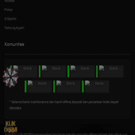
Arcade
Poker
E-Sports
Sabung Ayam
Komunitas
* Selama bank maintenance dan bank offline deposit dan penarikan tidak dapat
diproses
©2026 LUXURY89 menawarkan berbagai macam provider pilihan terbaik dan didukung