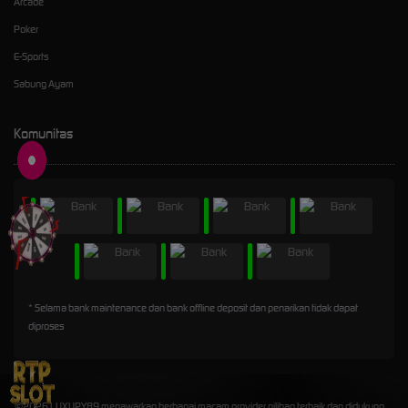
Arcade
Poker
E-Sports
Sabung Ayam
Komunitas
* Selama bank maintenance dan bank offline deposit dan penarikan tidak dapat
diproses
©2026 LUXURY89 menawarkan berbagai macam provider pilihan terbaik dan didukung