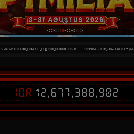
 ketidaknyamanan yang mungkin ditimbulkan.
Pemeliharaan Terjadwal: MarbleX pada 31-Jul-2
IDR
12,677,388,902