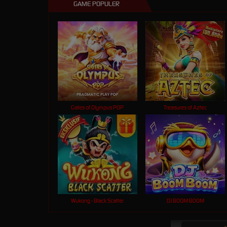
GAME POPULER
Gates of Olympus POP
Treasures of Aztec
Wukong - Black Scatter
DJ BOOM BOOM