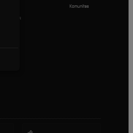
n
Komunitas
2164365944