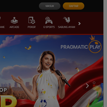
MASUK
DAFTAR
GAME
ARCADE
POKER
E-SPORTS
SABUNG AYAM
PROMOSI