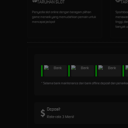
TARUHAN SLOT
TAR
Penyedia slot online dengan beragam pilihan
Sportsboo
game menarik yang memudahkan pemain untuk
menawark
mencapai jackpot
tinggi, d
banyak u
* Selama bank maintenance dan bank offline deposit dan penarikan
Deposit
Rata-rata 3 Menit