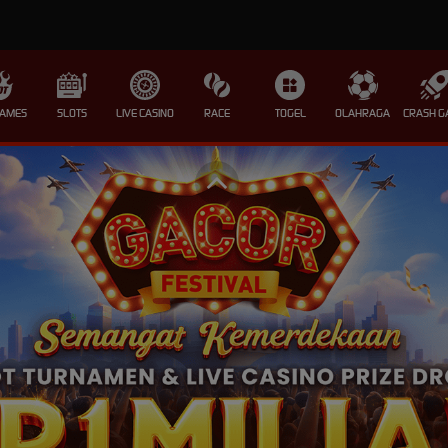
GAMES
SLOTS
LIVE CASINO
RACE
TOGEL
OLAHRAGA
CRASH 