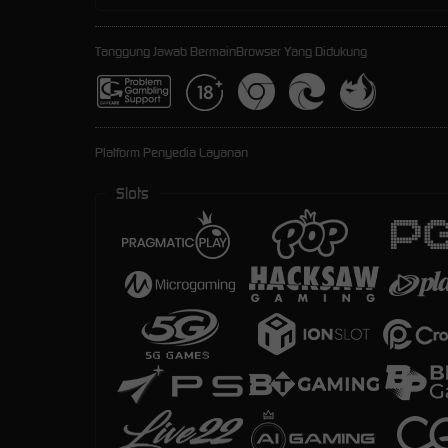
Tanggung Jawab Bermain
Browser Yang Didukung
Platform Penyedia Layanan
Slots