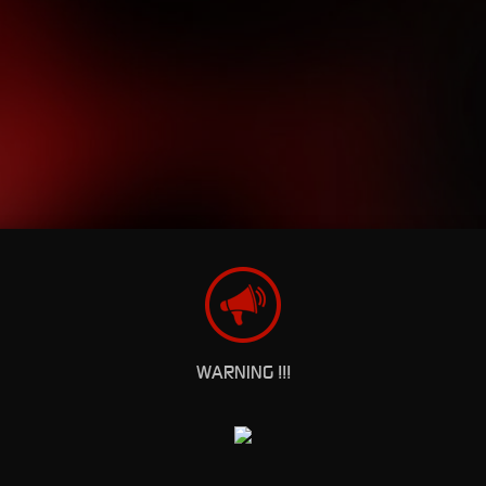
WARNING !!!
baru 2026
0 Game Viral Terbaru 2026