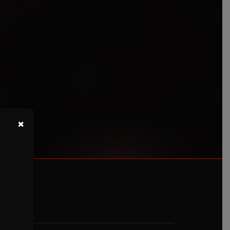
Pindai kode
untuk Und
Android A
×