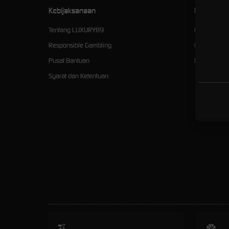
Kebijaksanaan
Platform
Tentang LUXURY89
Promosi
Responsible Gambling
Loyalty
Pusat Bantuan
Referral
Syarat dan Ketentuan