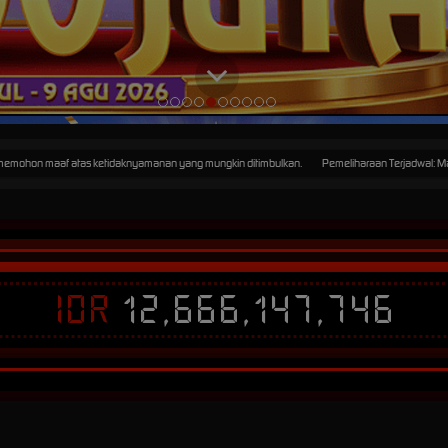
maaf atas ketidaknyamanan yang mungkin ditimbulkan.
Pemeliharaan Terjadwal: MarbleX pada
IDR
12,666,147,746