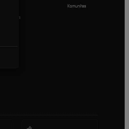
n
Komunitas
2164365944