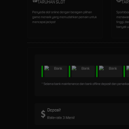
TARUHAN SLOT
TAR
Penyedia slot online dengan beragam pilihan
Sportsboo
game menarik yang memudahkan pemain untuk
menawark
mencapai jackpot
tinggi, d
banyak u
* Selama bank maintenance dan bank offline deposit dan penarikan
Deposit
Rata-rata 3 Menit