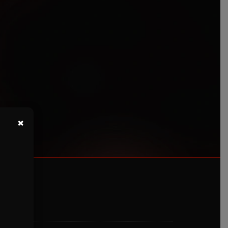
Pindai kode
untuk Und
Android A
×