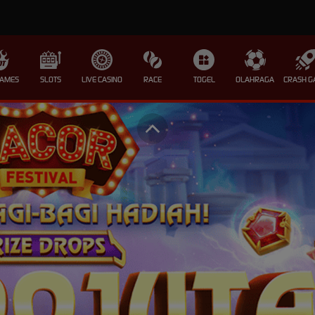
GAMES
SLOTS
LIVE CASINO
RACE
TOGEL
OLAHRAGA
CRASH 