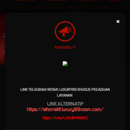
UNDUH
×
LUXURY89 APP
Nikmati berbagai permainan dalam satu
genggaman
WARNING !!!
UNDUH
PANDUAN INSTALASI
Luxury89 Robot Biru Turbo X500 Game Viral Terbaru
2026
LINK TELEGRAM RESMI LUXURY89 KHUSUS PEGADUAN
LAYANAN
Luxury89 Robot Biru Turbo X500
LINK ALTERNATIF
Game Viral Terbaru 2026
https://
alternatif.luxury89room.com
/
https://t.me/LUXURY89OFC