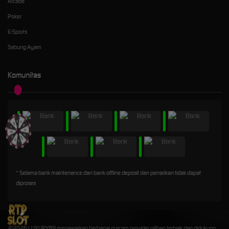
Arcade
Poker
E-Sports
Sabung Ayam
Komunitas
* Selama bank maintenance dan bank offline deposit dan penarikan tidak dapat
diproses
©2026 LUXURY89 menawarkan berbagai macam provider pilihan terbaik dan didukung