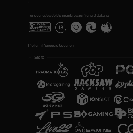
Tanggung Jawab Bermain
Browser Yang Didukung
Platform Penyedia Layanan
Slots