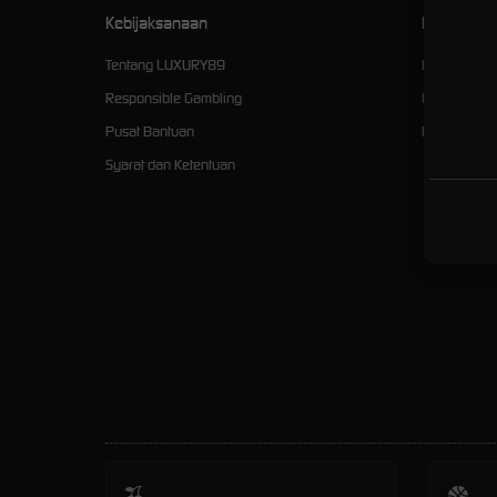
Kebijaksanaan
Platform
Tentang LUXURY89
Promosi
Responsible Gambling
Loyalty
Pusat Bantuan
Referral
Syarat dan Ketentuan