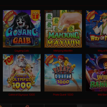
Goyang Gaib
Mahjong MaxWin
Way of N
Gates of Olympus 1000
Pirate Quest 1000
Wild Ban