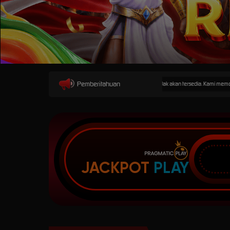
Pemberitahuan
59.59. Selama waktu ini, PP Virtual Sports permainan tidak akan tersedia. Kami memohon maaf 
JACKPOT
PLAY