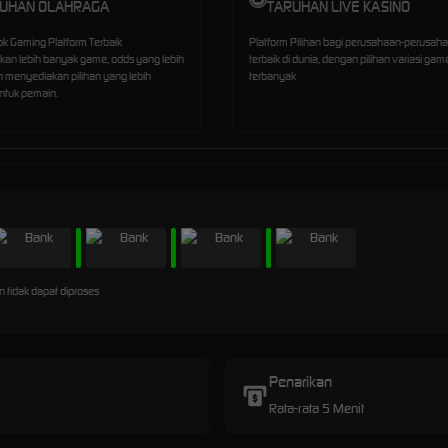
UHAN OLAHRAGA
TARUHAN LIVE KASINO
k Gaming Platform Terbaik
Platform Pilihan bagi perusahaan-perusah
an lebih banyak game, odds yang lebih
terbaik di dunia, dengan pilihan variasi gam
an menyediakan pilihan yang lebih
terbanyak
ntuk pemain.
 tidak dapat diproses
Penarikan
Rata-rata 5 Menit