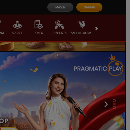
MASUK
DAFTAR
GAME
ARCADE
POKER
E-SPORTS
SABUNG AYAM
PROMOSI