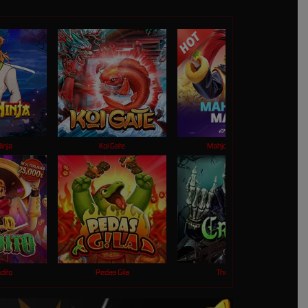
inja
Koi Gate
Mahjong Magic
dito
Pedas Gila
The Crypt