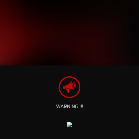
WARNING !!!
baru 2026
0 Game Viral Terbaru 2026