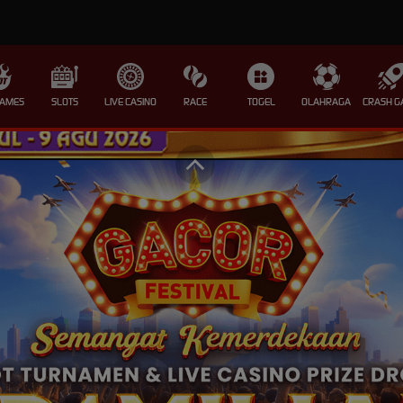
GAMES
SLOTS
LIVE CASINO
RACE
TOGEL
OLAHRAGA
CRASH 