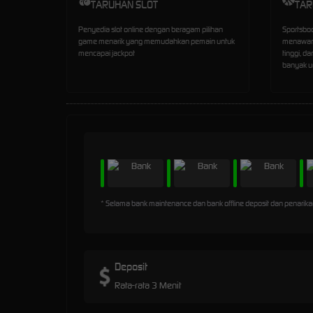
TARUHAN SLOT
TAR
Penyedia slot online dengan beragam pilihan
Sportsboo
game menarik yang memudahkan pemain untuk
menawark
mencapai jackpot
tinggi, d
banyak u
* Selama bank maintenance dan bank offline deposit dan penarikan
Deposit
Rata-rata 3 Menit