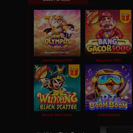
Gates of Olympus POP
Bang Gacor 1000
Wukong - Black Scatter
DJ BOOM BOOM