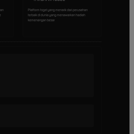
aan
Platform togel yang menarik dari perusahan
e
terbaik di dunia yang menawarkan hadiah
kemenangan besar