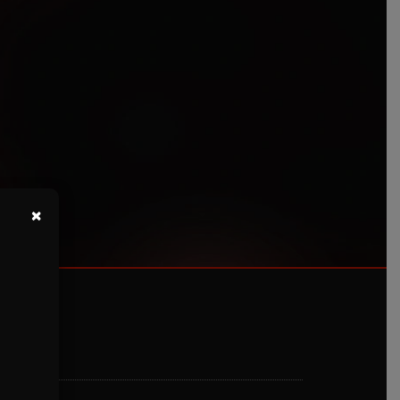
Pindai kode
untuk Und
Android A
×