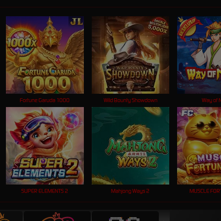
Fortune Garuda 1000
Wild Bounty Showdown
Way of N
SUPER ELEMENTS 2
Mahjong Ways 2
MUSCLE FOR