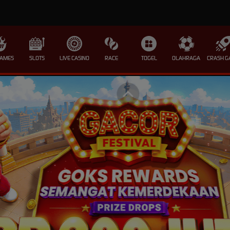
GAMES
SLOTS
LIVE CASINO
RACE
TOGEL
OLAHRAGA
CRASH 