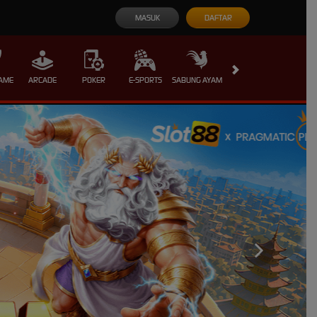
MASUK
DAFTAR
GAME
ARCADE
POKER
E-SPORTS
SABUNG AYAM
PROMOSI