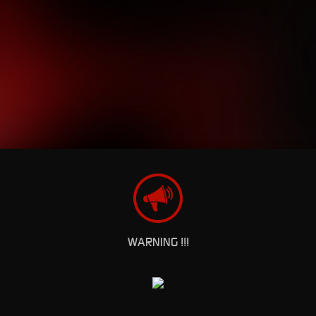
baru 2026
WARNING !!!
0 Game Viral Terbaru 2026