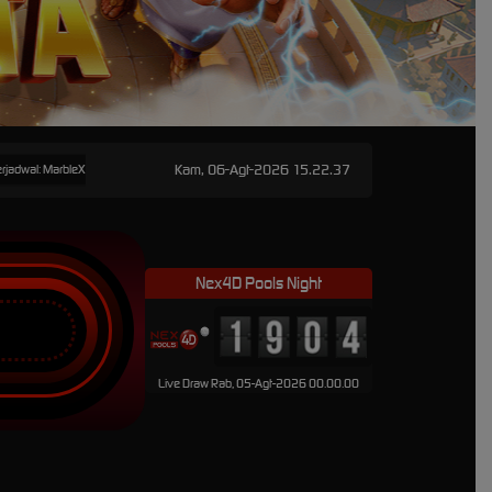
Kam, 06-Agt-2026 15.22.37
rbleX pada 31-Jul-2026 dari 00.00.00 sampai 31-Jul-2027 00.00.00. Selama waktu ini, MarbleX
Nex4D Pools Night
Live Draw Rab, 05-Agt-2026 00.00.00