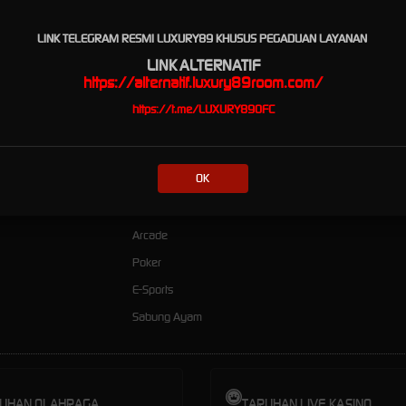
Kategori
Dukunga
LINK TELEGRAM RESMI LUXURY89 KHUSUS PEGADUAN LAYANAN
Hot Games
+628
LINK ALTERNATIF
Slots
https://
alternatif.luxury89room.com
/
Live Casino
https://t.me/LUXURY89OFC
Race
Togel
OK
Olahraga
Crash Game
Arcade
Poker
E-Sports
Sabung Ayam
UHAN OLAHRAGA
TARUHAN LIVE KASINO