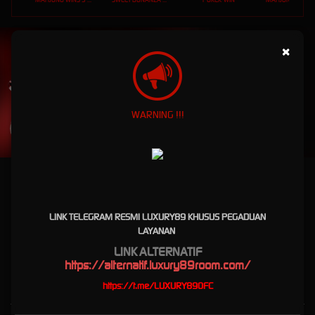
UNDUH
×
LUXURY89 APP
Nikmati berbagai permainan dalam satu
genggaman
WARNING !!!
UNDUH
PANDUAN INSTALASI
Luxury89 Robot Biru Turbo X500 Game Viral Terbaru
2026
LINK TELEGRAM RESMI LUXURY89 KHUSUS PEGADUAN
LAYANAN
Luxury89 Robot Biru Turbo X500
LINK ALTERNATIF
Game Viral Terbaru 2026
https://
alternatif.luxury89room.com
/
https://t.me/LUXURY89OFC