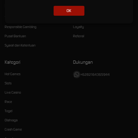
Kebijaksanaan
Platform
OK
Tentang LUXURY89
Promosi
Responsible Gambling
Loyalty
Pusat Bantuan
Referral
Syarat dan Ketentuan
Kategori
Dukungan
Hot Games
+6282164365944
Slots
Live Casino
Race
Togel
Olahraga
Crash Game