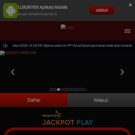
×
LUXURY89 Aplikasi Mobile
UNDUH
Jangan tampilkan lagi hari ini
ampai 30-Sep-2026 14.59.59. Selama waktu ini, PP Virtual Sports permainan tidak akan tersedi
Daftar
Masuk
JACKPOT
PLAY