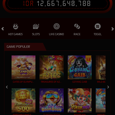
IDR
12,667,640,788
HOT GAMES
SLOTS
LIVE CASINO
RACE
TOGEL
OL
GAME POPULER
GATES OF OLYMPUS POP
TREASURES OF AZTEC
GOYANG GAIB
FORTUNE GEMS 500
DJ BOOM BOOM
POKER WIN
PIRATE QUEST 1