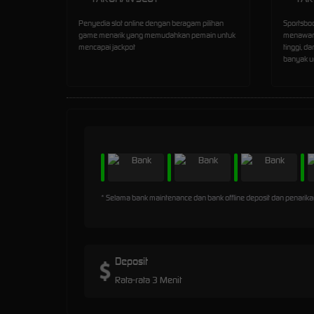
Penyedia slot online dengan beragam pilihan
Sportsboo
game menarik yang memudahkan pemain untuk
menawark
mencapai jackpot
tinggi, d
banyak u
* Selama bank maintenance dan bank offline deposit dan penarikan
Deposit
Rata-rata 3 Menit