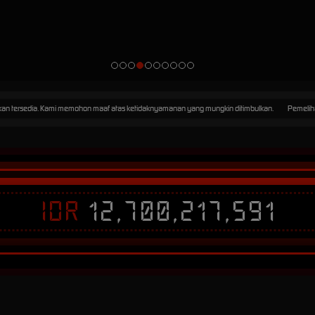
sedia. Kami memohon maaf atas ketidaknyamanan yang mungkin ditimbulkan.
Pemeliharaan Terj
IDR
12,700,217,694