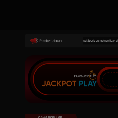
Pemberitahuan
59 sampai 30-Sep-2026 14.59.59. Selama waktu ini, PP Virtual Sports permainan tidak akan ter
JACKPOT
PLAY
GAME POPULER