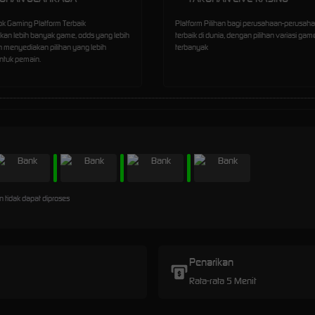
k Gaming Platform Terbaik
Platform Pilihan bagi perusahaan-perusah
an lebih banyak game, odds yang lebih
terbaik di dunia, dengan pilihan variasi gam
an menyediakan pilihan yang lebih
terbanyak
ntuk pemain.
 tidak dapat diproses
Penarikan
Rata-rata 5 Menit