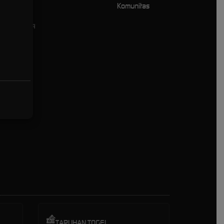
n
Komunitas
2164365944
TARUHAN TOGEL