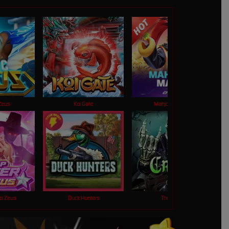
Zeus
Koi Gate
Mahjong Magic
r Zeus
Duck Hunters
The Crypt