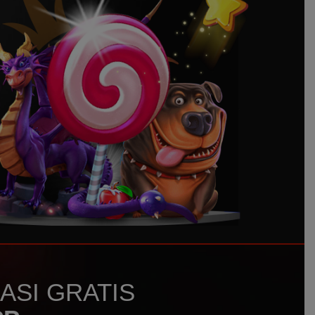
ASI GRATIS