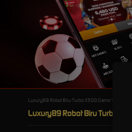
Scatter
d***n
IDR
1,254,080.00
Gates of Olympus Super
Scatter
sult****s
IDR
1,185,800.00
Gates of Gatot Kaca 1000
a***8
IDR
1,181,600.00
Mahjong Wins 3 – Black
Scatter
sult****s
IDR
1,179,500.00
Starlight Princess™ 1000
Luxury89 Robot Biru Turbo X500 Game Viral Ter
c****7
IDR
1,087,800.00
Luxury89 Robot Biru Turbo X50
Starlight Princess™ 1000