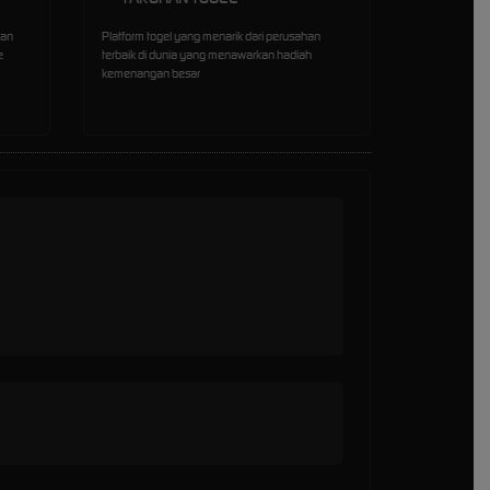
aan
Platform togel yang menarik dari perusahan
e
terbaik di dunia yang menawarkan hadiah
kemenangan besar