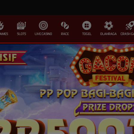
GAMES
SLOTS
LIVE CASINO
RACE
TOGEL
OLAHRAGA
CRASH 