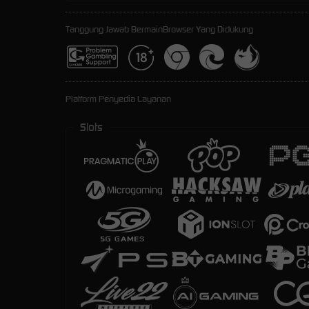
Tanggung Jawab Bermain
Browser Yang Didukung
Platform Penyedia Layanan
Slots