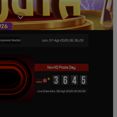
Jum, 07-Agt-2026 06.36.29
MarbleX pada 31-Jul-2026 dari 00.00.00 sampai 31-Jul-2027 00.00.00. Selama waktu ini, Marbl
Nex4D Pools Day
Live Draw Kam, 06-Agt-2026 00.00.00