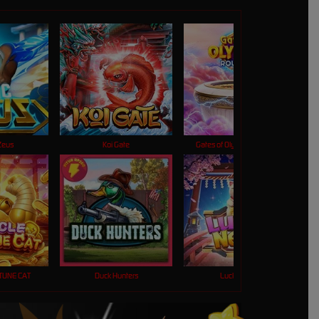
Zeus
Koi Gate
Gates of Olympus Roulette
TUNE CAT
Duck Hunters
Lucky Neko