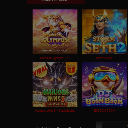
Gates of Olympus POP
Storm of Seth 2
Mahjong Wins 3 – Black Scatter
DJ BOOM BOOM