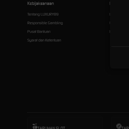
Kebijaksanaan
Platform
Tentang LUXURY89
Promosi
Responsible Gambling
Loyalty
Pusat Bantuan
Referral
Syarat dan Ketentuan
TARUHAN SLOT
TAR