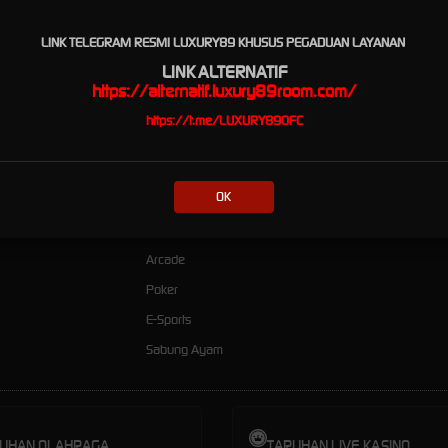
Kategori
Dukunga
LINK TELEGRAM RESMI LUXURY89 KHUSUS PEGADUAN LAYANAN
Hot Games
+628
LINK ALTERNATIF
Slots
https://
alternatif.luxury89room.com
/
Live Casino
https://t.me/LUXURY89OFC
Race
Togel
OK
Olahraga
Crash Game
Arcade
Poker
E-Sports
Sabung Ayam
UHAN OLAHRAGA
TARUHAN LIVE KASINO