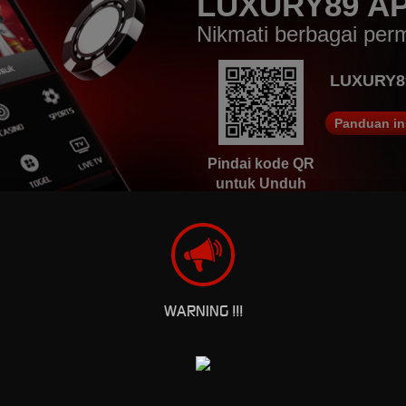
LUXURY89 A
Nikmati berbagai pe
LUXURY8
Panduan in
Pindai kode QR
untuk Unduh
Android APK
baru 2026
WARNING !!!
0 Game Viral Terbaru 2026