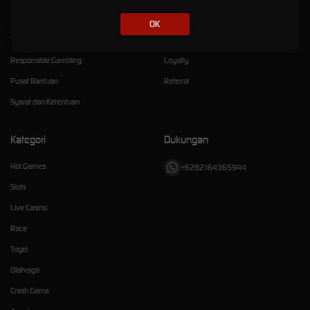
Kebijaksanaan
Platform
OK
Tentang LUXURY89
Promosi
Responsible Gambling
Loyalty
Pusat Bantuan
Referral
Syarat dan Ketentuan
Kategori
Dukungan
Hot Games
+6282164365944
Slots
Live Casino
Race
Togel
Olahraga
Crash Game