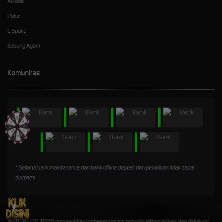
Arcade
Poker
E-Sports
Sabung Ayam
Komunitas
* Selama bank maintenance dan bank offline deposit dan penarikan tidak dapat
diproses
©2026 LUXURY89 menawarkan berbagai macam provider pilihan terbaik dan didukung