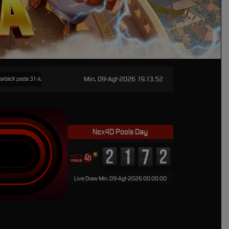
Min, 09-Agt-2026 19.13.52
 31-Jul-2026 dari 00.00.00 sampai 31-Jul-2027 00.00.00. Selama waktu ini, MarbleX permainan
Nex4D Pools Day
Live Draw Min, 09-Agt-2026 00.00.00