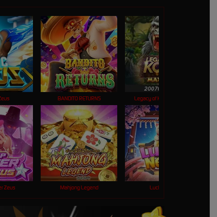
Zeus
BANDITO RETURNS
Legacy of Kong Maxways
r Zeus
Mahjong Legend
Lucky Neko