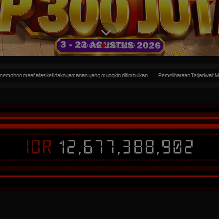
maaf atas ketidaknyamanan yang mungkin ditimbulkan.
Pemeliharaan Terjadwal: MarbleX pada
IDR
12,677,388,902