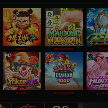
Nezha 2
Mahjong MaxWin
Epic Ze 
Poker Win
Pirate Quest 1000
Kpop Hunte