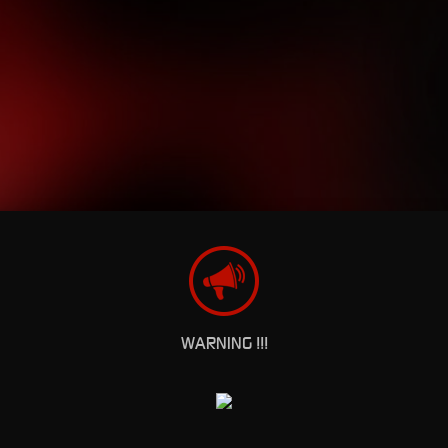
WARNING !!!
baru 2026
0 Game Viral Terbaru 2026