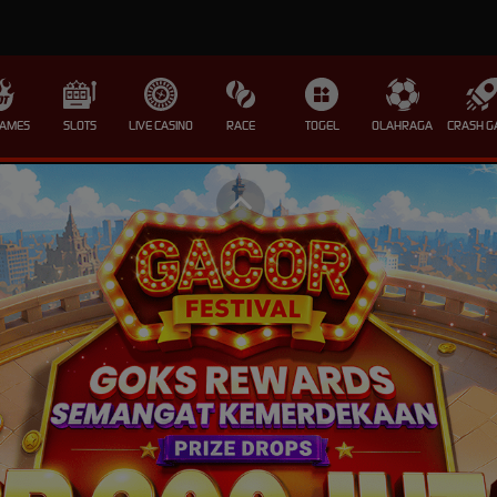
GAMES
SLOTS
LIVE CASINO
RACE
TOGEL
OLAHRAGA
CRASH 