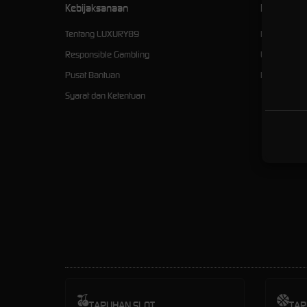
Kebijaksanaan
Platform
Tentang LUXURY89
Promosi
Responsible Gambling
Loyalty
Pusat Bantuan
Referral
Syarat dan Ketentuan