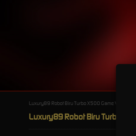
Starlight Princess Super Scatter
j**u
IDR
2,452,500.00
Gates of Gatot Kaca Super
Scatter
j**u
IDR
2,263,400.00
Gates of Gatot Kaca Super
Scatter
j**u
IDR
1,913,600.00
Sweet Bonanza Super Scatter
dukun****l
IDR
1,750,960.00
Sugar Rush 1000
Luxury89 Robot Biru Turbo X500 Game Viral Ter
j**u
IDR
1,733,400.00
Luxury89 Robot Biru Turbo X50
Sweet Bonanza Super Scatter