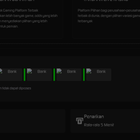
UHAN OLAHRAGA
TARUHAN LIVE KASINO
k Gaming Platform Terbaik
Platform Pilihan bagi perusahaan-perusah
an lebih banyak game, odds yang lebih
terbaik di dunia, dengan pilihan variasi gam
an menyediakan pilihan yang lebih
terbanyak
ntuk pemain.
 tidak dapat diproses
Penarikan
Rata-rata 5 Menit