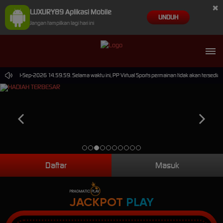
×
LUXURY89 Aplikasi Mobile
UNDUH
Jangan tampilkan lagi hari ini
ampai 30-Sep-2026 14.59.59. Selama waktu ini, PP Virtual Sports permainan tidak akan tersedi
Daftar
Masuk
JACKPOT
PLAY