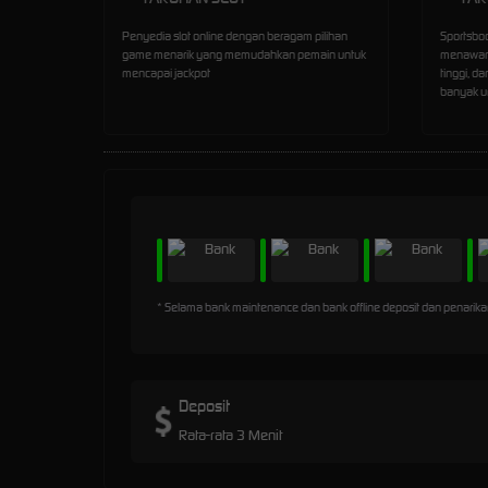
TARUHAN SLOT
TAR
Penyedia slot online dengan beragam pilihan
Sportsboo
game menarik yang memudahkan pemain untuk
menawark
mencapai jackpot
tinggi, d
banyak u
* Selama bank maintenance dan bank offline deposit dan penarikan
Deposit
Rata-rata 3 Menit