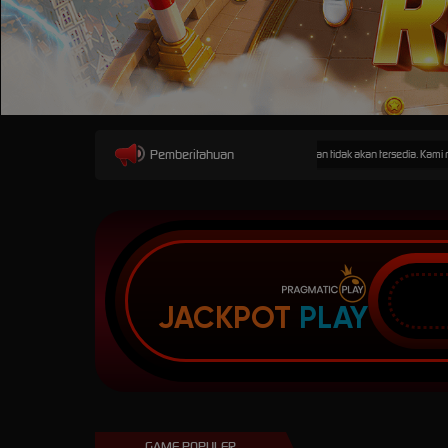
Pemberitahuan
6 14.59.59. Selama waktu ini, PP Virtual Sports permainan tidak akan tersedia. Kami memohon 
JACKPOT
PLAY