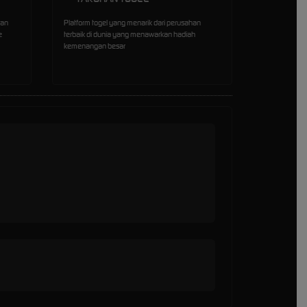
TARUHAN TOGEL
aan
Platform togel yang menarik dari perusahan
e
terbaik di dunia yang menawarkan hadiah
kemenangan besar