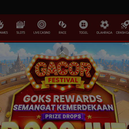
GAMES
SLOTS
LIVE CASINO
RACE
TOGEL
OLAHRAGA
CRASH 