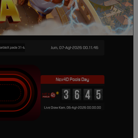
Jum, 07-Agt-2026 00.11.46
31-Jul-2026 dari 00.00.00 sampai 31-Jul-2027 00.00.00. Selama waktu ini, MarbleX permainan
Nex4D Pools Day
Live Draw Kam, 06-Agt-2026 00.00.00