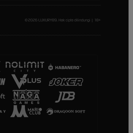
©2026 LUXURY89. Hak cipta dilindungi | 18+