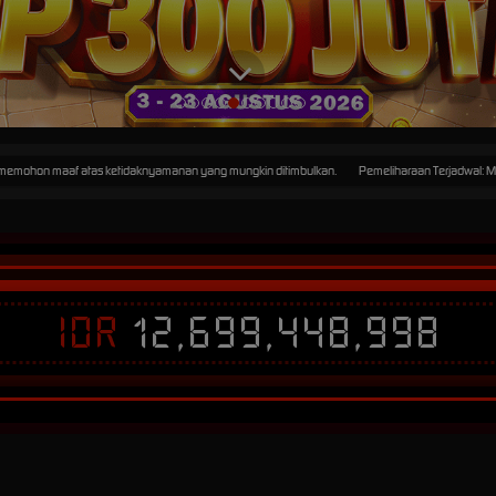
maaf atas ketidaknyamanan yang mungkin ditimbulkan.
Pemeliharaan Terjadwal: MarbleX pada 
IDR
12,699,448,998